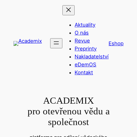
Přeskočit
na
obsah
Aktuality
O nás
Revue
Eshop
Preprinty
Nakladatelství
eDemOS
Kontakt
ACADEMIX
pro otevřenou vědu a
společnost